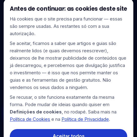
Política de Cookies
Antes de continuar: as cookies deste site
Termos de Serviço
Há cookies que o site precisa para funcionar — essas
Mapa do Site (Sitemap)
são sempre usadas. As restantes só com a sua
autorização.
Definições de cookies
Se aceitar, ficamos a saber que artigos e guias são
realmente lidos (e quais devemos reescrever),
Newsletter
deixamos de lhe mostrar publicidade de conteúdos que
já descarregou, e percebemos que divulgação justifica
o investimento — é isso que nos permite manter os
Subscreva para receber dicas de gestão e fiscalidade
diretamente no seu e-mail.
guias e as ferramentas de gestão gratuitos. Não
vendemos os seus dados a ninguém.
Se recusar, o site funciona exatamente da mesma
forma. Pode mudar de ideias quando quiser em
Definições de cookies
, no rodapé. Saiba mais na
Subscrever
Política de Cookies
e na
Política de Privacidade
.
Aceitar todos